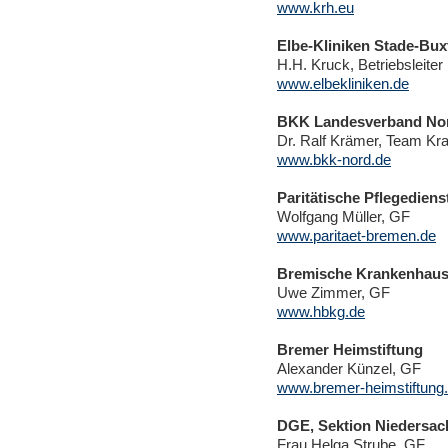
www.krh.eu
Elbe-Kliniken Stade-Bu
H.H. Kruck, Betriebsleiter
www.elbekliniken.de
BKK Landesverband No
Dr. Ralf Krämer, Team Kr
www.bkk-nord.de
Paritätische Pflegedien
Wolfgang Müller, GF
www.paritaet-bremen.de
Bremische Krankenhausg
Uwe Zimmer, GF
www.hbkg.de
Bremer Heimstiftung
Alexander Künzel, GF
www.bremer-heimstiftung
DGE, Sektion Niedersac
Frau Helga Strube, GF