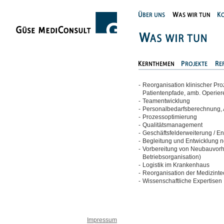
-
Reorganisation klinischer P
Patientenpfade, amb. Operier
-
Teamentwicklung
-
Personalbedarfsberechnung, 
-
Prozessoptimierung
-
Qualitätsmanagement
-
Geschäftsfelderweiterung / En
-
Begleitung und Entwicklung 
-
Vorbereitung von Neubauvorha
Betriebsorganisation)
-
Logistik im Krankenhaus
-
Reorganisation der Medizinte
-
Wissenschaftliche Expertisen
Impressum