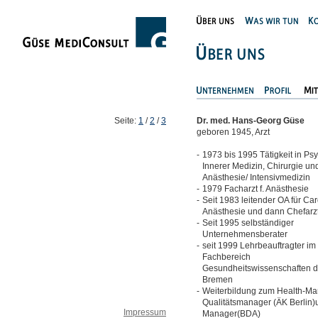
Seite:
1
/
2
/
3
Dr. med. Hans-Georg Güse
geboren 1945, Arzt
-
1973 bis 1995 Tätigkeit in Psy
Innerer Medizin, Chirurgie un
Anästhesie/ Intensivmedizin
-
1979 Facharzt f. Anästhesie
-
Seit 1983 leitender OA für Car
Anästhesie und dann Chefarz
-
Seit 1995 selbständiger
Unternehmensberater
-
seit 1999 Lehrbeauftragter im
Fachbereich
Gesundheitswissenschaften d
Bremen
-
Weiterbildung zum Health-Ma
Qualitätsmanager (ÄK Berlin
Impressum
Manager(BDA)